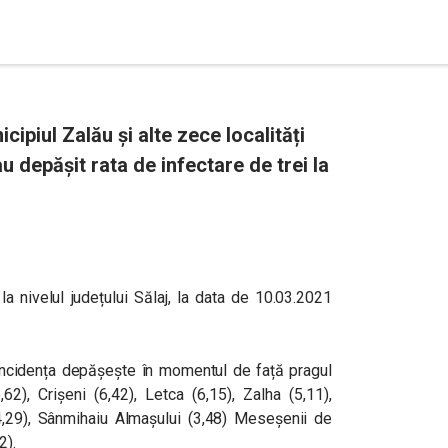
ipiul Zalău și alte zece localități
u depășit rata de infectare de trei la
 la nivelul județului Sălaj, la data de 10.03.2021
re incidența depășește în momentul de față pragul
2), Crișeni (6,42), Letca (6,15), Zalha (5,11),
(4,29), Sânmihaiu Almașului (3,48) Meseșenii de
2).