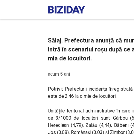
Sălaj. Prefectura anunță că munic
intră în scenariul roșu după ce a
mia de locuitori.
acum 5 ani
Potrivit Prefecturii incidența înregistrată
este de 2,46 la o mie de locuitori.
Unitățile teritorial administrative în ca
de 3/1000 de locuitori sunt: Gârbou (6,6
Hereclean (4,79), Zalău (4,44), Băbeni 
Jos (3,08), Românași (3,03) și Zimbor (3,0