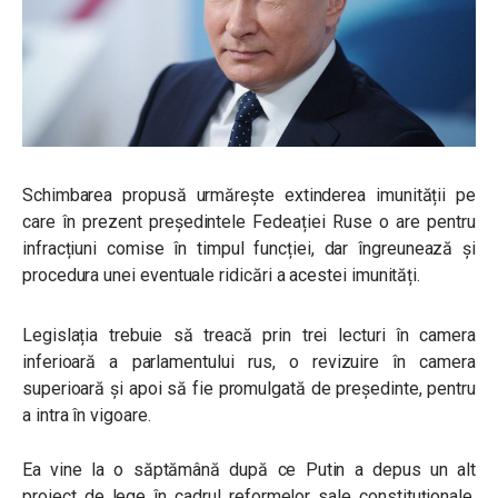
Schimbarea propusă urmărește extinderea imunității pe
care în prezent președintele Fedeației Ruse o are pentru
infracțiuni comise în timpul funcției, dar îngreunează și
procedura unei eventuale ridicări a acestei imunități.
Legislația trebuie să treacă prin trei lecturi în camera
inferioară a parlamentului rus, o revizuire în camera
superioară și apoi să fie promulgată de președinte, pentru
a intra în vigoare.
Ea vine la o săptămână după ce Putin a depus un alt
proiect de lege în cadrul reformelor sale constituționale,