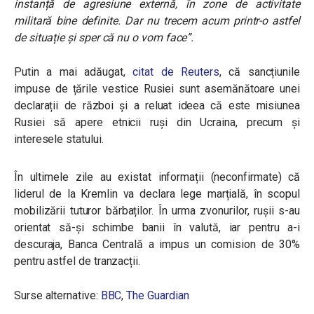
instanță de agresiune externă, în zone de activitate
militară bine definite. Dar nu trecem acum printr-o astfel
de situație și sper că nu o vom face”.
Putin a mai adăugat,
citat de Reuters
, că sancțiunile
impuse de țările vestice Rusiei sunt asemănătoare unei
declarații de război și a reluat ideea că este misiunea
Rusiei să apere etnicii ruși din Ucraina, precum și
interesele statului.
În ultimele zile au existat informații (neconfirmate) că
liderul de la Kremlin va declara lege marțială, în scopul
mobilizării tuturor bărbaților. În urma zvonurilor, rușii s-au
orientat să-și schimbe banii în valută, iar pentru a-i
descuraja, Banca Centrală a impus un comision de 30%
pentru astfel de tranzacții.
Surse alternative:
BBC
,
The Guardian