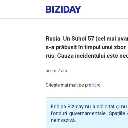
Rusia. Un Suhoi 57 (cel mai ava
s-a prăbușit în timpul unui zbor
rus. Cauza incidentului este n
acum 7 ani
Citește mai mult pe
profit.ro
Echipa Biziday nu a solicitat și n
fonduri guvernamentale. Spațiile d
neinvazivă.