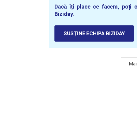
Dacă îți place ce facem, poți c
Biziday.
SUSȚINE ECHIPA BIZIDAY
Mai 