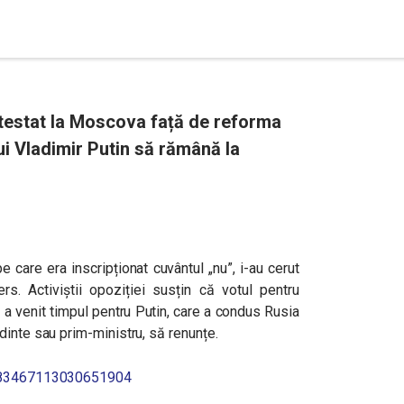
testat la Moscova față de reforma
lui Vladimir Putin să rămână la
care era inscripționat cuvântul „nu”, i-au cerut
rs. Activiștii opoziției susțin că votul pentru
ă a venit timpul pentru Putin, care a condus Rusia
dinte sau prim-ministru, să renunțe.
/1283467113030651904