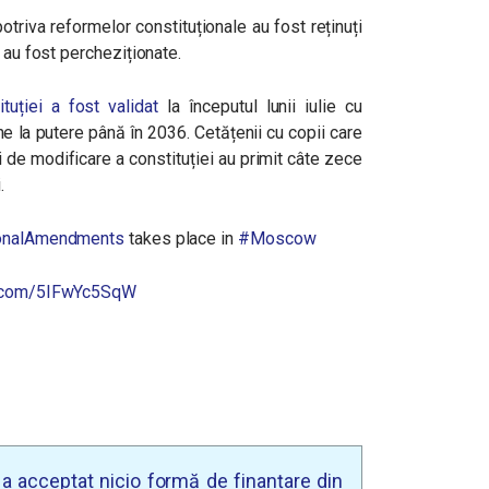
potriva reformelor constituționale au fost reținuți
 au fost percheziționate.
uției a fost validat
la începutul lunii iulie cu
e la putere până în 2036. Cetățenii cu copii care
i de modificare a constituției au primit câte zece
.
ionalAmendments
takes place in
#Moscow
er.com/5IFwYc5SqW
u a acceptat nicio formă de finanțare din