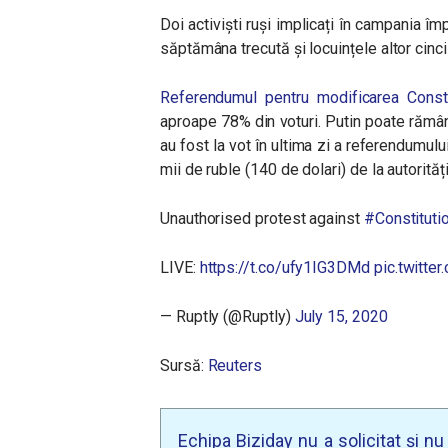
Doi activiști ruși implicați în campania îm
săptămâna trecută și locuințele altor cinci
Referendumul pentru modificarea Constit
aproape 78% din voturi. Putin poate rămân
au fost la vot în ultima zi a referendumulu
mii de ruble (140 de dolari) de la autorități
Unauthorised protest against
#Constitut
LIVE:
https://t.co/ufy1IG3DMd
pic.twitt
— Ruptly (@Ruptly)
July 15, 2020
Sursă:
Reuters
Echipa Biziday nu a solicitat și n