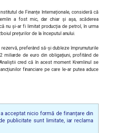
nstitutul de Finanțe Internaționale, consideră că
Kremlin a fost mic, dar chiar și așa, scăderea
ă nu și-ar fi limitat producția de petrol, în urma
oiul prețurilor de la începutul anului.
e rezervă, preferând să-și dubleze împrumuturile
2 miliarde de euro din obligațiuni, profitând de
Analiștii cred că în acest moment Kremlinul se
ancțiunilor financiare pe care le-ar putea aduce
u a acceptat nicio formă de finanțare din
e publicitate sunt limitate, iar reclama