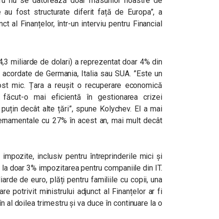
ucru nu se datorează doar măsurilor noastre de
 au fost structurate diferit față de ​​Europa”, a
ct al Finanțelor, într-un interviu pentru Financial
4,3 miliarde de dolari) a reprezentat doar 4% din
 acordate de Germania, Italia sau SUA. ”Este un
fost mic. Țara a reușit o recuperare economică
u făcut-o mai eficientă în gestionarea crizei
 puțin decât alte țări”, spune Kolychev. El a mai
vernamentale cu 27% în acest an, mai mult decât
mpozite, inclusiv pentru întreprinderile mici și
% la doar 3% impozitarea pentru companiile din IT.
rde de euro, plăți pentru familiile cu copii, una
re potrivit ministrului adjunct al Finanțelor ar fi
n al doilea trimestru și va duce în continuare la o