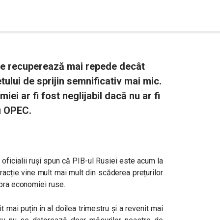
se recuperează mai repede decât
tului de sprijin semnificativ mai mic.
iei ar fi fost neglijabil dacă nu ar fi
cu OPEC.
ficialii ruși spun că PIB-ul Rusiei este acum la
tracție vine mult mai mult din scăderea prețurilor
upra economiei ruse.
 mai puțin în al doilea trimestru și a revenit mai