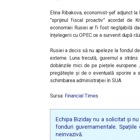
Elina Ribakova, economist-șef adjunct la I
”sprijinul fiscal proactiv” acordat de 
economiei Rusiei ar fi fost neglijabilă dac
înțelegerii cu OPEC ce a survenit după răzb
Rusiei a decis să nu apeleze la fondul d
externe. Luna trecută, guvernul a strâns 
dobânzile mici de pe piețele europene. 
pregătește și de o eventuală sporire a s
schimbarea administrației în SUA.
Sursa:
Financial Times
.
Echipa Biziday nu a solicitat și n
fonduri guvernamentale. Spațiile d
neinvazivă.