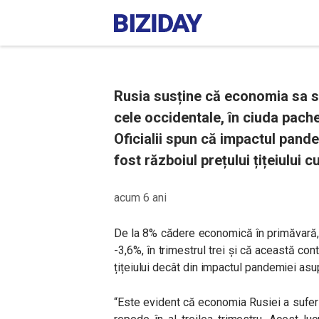
Rusia susține că economia sa 
cele occidentale, în ciuda pache
Oficialii spun că impactul pandem
fost războiul prețului țițeiului 
acum 6 ani
De la 8% cădere economică în primăvară, o
-3,6%, în trimestrul trei și că această con
țițeiului decât din impactul pandemiei as
“Este evident că economia Rusiei a suferit