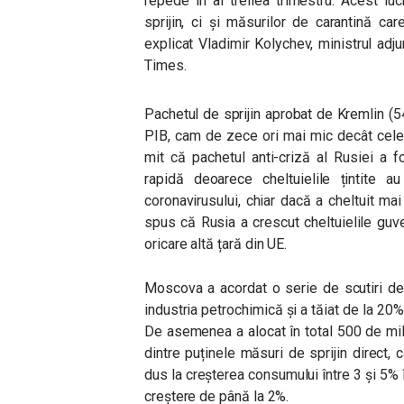
repede în al treilea trimestru. Acest l
sprijin, ci și măsurilor de carantină care
explicat Vladimir Kolychev, ministrul adjun
Times.
Pachetul de sprijin aprobat de Kremlin (5
PIB, cam de zece ori mai mic decât cele
mit că pachetul anti-criză al Rusiei a 
rapidă deoarece cheltuielile țintite a
coronavirusului, chiar dacă a cheltuit mai
spus că Rusia a crescut cheltuielile gu
oricare altă țară din UE.
Moscova a acordat o serie de scutiri de i
industria petrochimică și a tăiat de la 20
De asemenea a alocat în total 500 de milia
dintre puținele măsuri de sprijin direct, ca
dus la creșterea consumului între 3 și 5% î
creștere de până la 2%.