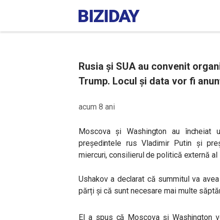
Rusia și SUA au convenit organi
Trump. Locul și data vor fi anunț
acum 8 ani
Moscova și Washington au încheiat u
președintele rus Vladimir Putin și pre
miercuri, consilierul de politică externă al
Ushakov a declarat că summitul va avea 
părți și că sunt necesare mai multe săptă
El a spus că Moscova și Washington vor 