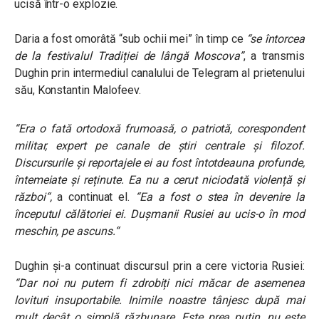
ucisă într-o explozie.
Daria a fost omorâtă “sub ochii mei” în timp ce
“se întorcea
de la festivalul Tradiției de lângă Moscova”
, a transmis
Dughin prin intermediul canalului de Telegram al prietenului
său, Konstantin Malofeev.
“
Era o fată ortodoxă frumoasă, o patriotă, corespondent
militar, expert pe canale de știri centrale și filozof.
Discursurile și reportajele ei au fost întotdeauna profunde,
întemeiate și reținute. Ea nu a cerut niciodată violență și
război
“,
a continuat el.
“
Ea a fost o stea în devenire la
începutul călătoriei ei. Dușmanii Rusiei au ucis-o în mod
meschin, pe ascuns.
“
Dughin și-a continuat discursul prin a cere victoria Rusiei:
“
Dar noi nu putem fi zdrobiți nici măcar de asemenea
lovituri insuportabile. Inimile noastre tânjesc după mai
mult decât o simplă răzbunare. Este prea puțin, nu este