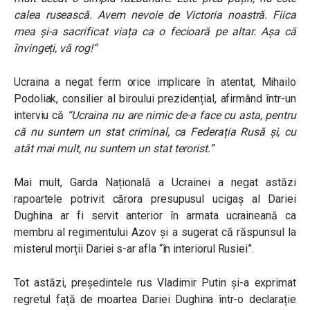
calea rusească. Avem nevoie de Victoria noastră. Fiica
mea și-a sacrificat viața ca o fecioară pe altar. Așa că
învingeți, vă rog!
“
Ucraina a negat ferm orice implicare în atentat, Mihailo
Podoliak, consilier al biroului prezidențial, afirmând într-un
interviu că
“
Ucraina nu are nimic de-a face cu asta, pentru
că nu suntem un stat criminal, ca Federația Rusă și, cu
atât mai mult, nu suntem un stat terorist.
”
Mai mult, Garda Națională a Ucrainei a negat astăzi
rapoartele potrivit cărora presupusul ucigaș al Dariei
Dughina ar fi servit anterior în armata ucraineană ca
membru al regimentului Azov și a sugerat că răspunsul la
misterul morții Dariei s-ar afla “în interiorul Rusiei”.
Tot astăzi, președintele rus Vladimir Putin și-a exprimat
regretul față de moartea Dariei Dughina într-o declarație