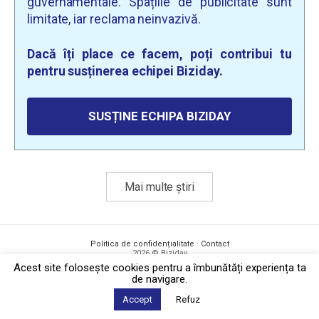
guvernamentale. Spațiile de publicitate sunt
limitate, iar reclama neinvazivă.
Dacă îți place ce facem, poți contribui tu
pentru susținerea echipei Biziday.
SUSȚINE ECHIPA BIZIDAY
Mai multe știri
Politica de confidențialitate
·
Contact
2026 © Biziday
Acest site foloseşte cookies pentru a îmbunătăți experiența ta
de navigare.
Accept
Refuz