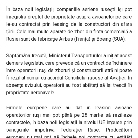
În baza noii legislații, companiile aeriene rusești își pot
înregistra dreptul de proprietate asupra avioanelor pe care
le-au contractat prin leasing de la constructori din afara
țării. Cele mai multe aparate de zbor din flota comercială a
Rusiei sunt de fabricație Airbus (Franța) și Boeing (SUA).
Săptămâna trecută, Ministerul Transporturilor a inițiat acest
demers legislativ, care prevede că un contract de închiriere
între operatorii ruși de zboruri și constructorii străini poate
fi reziliat numai cu acordul Consiliului rusesc al Aviației. În
absența avizului, operatorii au fost abilitați să își treacă în
proprietate aeronavele.
Firmele europene care au dat în leasing avioane
operatorilor ruși mai pot până pe 28 martie să rezilieze
contractele, în baza noii legislații la nivelul UE impuse prin
sancțiunile împotriva Federației Ruse. Producătorii
europeni nu mai pot să încheie noi contracte cu entități