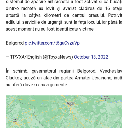
sistemul de apărare antirachetă a fost activat și că bucăți
dintr-o rachetă au lovit și avariat clădirea de 16 etaje
situată la câțiva kilometri de centrul orașului. Potrivit
edilului, serviciile de urgență sunt la fața locului, iar până la
acest moment nu au fost identificate victime.
Belgorod
pic.twitter.com/t6guCvzuVp
— ТРУХА⚡️English (@TpyxaNews)
October 13, 2022
În schimb, guvernatorul regiunii Belgorod, Vyacheslav
Gladkov, acuză un atac din partea Armatei Ucrainene, însă
nu oferă dovezi sau argumente.