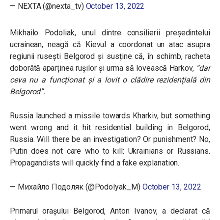
— NEXTA (@nexta_tv)
October 13, 2022
Mikhailo
Podoliak
, unul dintre consilierii președintelui
ucrainean, neagă că Kievul a coordonat un atac asupra
regiunii rusești Belgorod și susține că, în schimb, racheta
doborâtă aparținea rușilor și urma să lovească Harkov,
“dar
ceva nu a funcționat și a lovit o clădire rezidențială din
Belgorod”.
Russia launched a missile towards Kharkiv, but something
went wrong and it hit residential building in Belgorod,
Russia. Will there be an investigation? Or punishment? No,
Putin does not care who to kill: Ukrainians or Russians.
Propagandists will quickly find a fake explanation.
— Михайло Подоляк (@Podolyak_M)
October 13, 2022
Primarul orașului Belgorod, Anton Ivanov, a declarat că