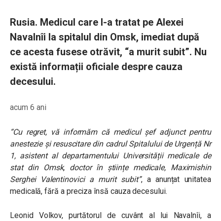
Rusia. Medicul care l-a tratat pe Alexei
Navalnîi la spitalul din Omsk, imediat după
ce acesta fusese otrăvit, “a murit subit”. Nu
există informații oficiale despre cauza
decesului.
acum 6 ani
“Cu regret, vă informăm că medicul șef adjunct pentru
anestezie și resuscitare din cadrul Spitalului de Urgență Nr
1, asistent al departamentului Universității medicale de
stat din Omsk, doctor în științe medicale, Maximishin
Serghei Valentinovici a murit subit”
, a anunțat unitatea
medicală, fără a preciza însă cauza decesului.
Leonid Volkov, purtătorul de cuvânt al lui Navalnîi, a