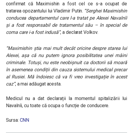
confirmat că Maximishin a fost cel ce s-a ocupat de
tratarea opozantului lui Vladimir Putin.
“
Serghei Maximishin
conducea departamentul care l-a tratat pe Alexei Navalnîi
și a fost responsabil de tratamentul său – în special de
coma care i-a fost indusă”
, a declarat Volkov.
“Maximishin știa mai mult decât oricine despre starea lui
Alexei, așa că nu putem ignora posibilitatea unei mâini
criminale. Totuși, nu este neobișnuit ca doctorii să moară
în asemenea condiții din cauza sistemului medical precar
al Rusiei. Mă îndoiesc că va fi vreo investigație în acest
caz”
, a mai adăugat acesta.
Medicul nu a dat declarații la momentul spitalizării lui
Navalnîi, cu toate că ocupa o funcție de conducere.
Sursa:
CNN