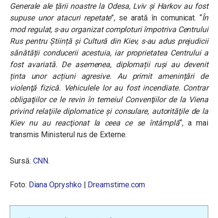
Generale ale țării noastre la Odesa, Lviv și Harkov au fost
supuse unor atacuri repetate
”, se arată în comunicat. “
În
mod regulat, s-au organizat comploturi împotriva Centrului
Rus pentru Știință și Cultură din Kiev, s-au adus prejudicii
sănătății conducerii acestuia, iar proprietatea Centrului a
fost avariată. De asemenea, diplomații ruși au devenit
ținta unor acțiuni agresive. Au primit amenințări de
violenţă fizică. Vehiculele lor au fost incendiate. Contrar
obligaţiilor ce le revin în temeiul Convenţiilor de la Viena
privind relaţiile diplomatice şi consulare, autorităţile de la
Kiev nu au reacţionat la ceea ce se întâmplă
“, a mai
transmis Ministerul rus de Externe.
Sursă:
CNN
.
Foto:
Diana Opryshko
|
Dreamstime.com