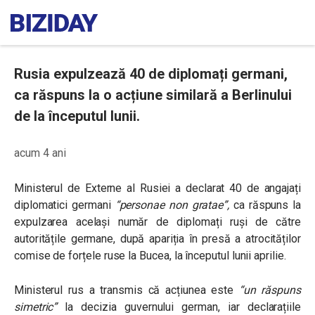
Rusia expulzează 40 de diplomați germani,
ca răspuns la o acțiune similară a Berlinului
de la începutul lunii.
acum 4 ani
Ministerul de Externe al Rusiei a declarat 40 de angajați
diplomatici germani
“personae non gratae”,
ca răspuns la
expulzarea același număr de diplomați ruși de către
autoritățile germane, după apariția în presă a atrocităților
comise de forțele ruse la Bucea, la începutul lunii aprilie.
Ministerul rus a transmis că acțiunea este
“un răspuns
simetric”
la decizia guvernului german, iar declarațiile