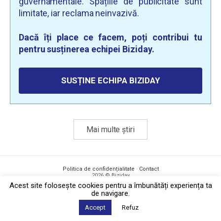
guvernamentale. Spațiile de publicitate sunt
limitate, iar reclama neinvazivă.
Dacă îți place ce facem, poți contribui tu
pentru susținerea echipei Biziday.
SUSȚINE ECHIPA BIZIDAY
Mai multe știri
Politica de confidențialitate
·
Contact
2026 © Biziday
Acest site foloseşte cookies pentru a îmbunătăți experiența ta
de navigare.
Accept
Refuz