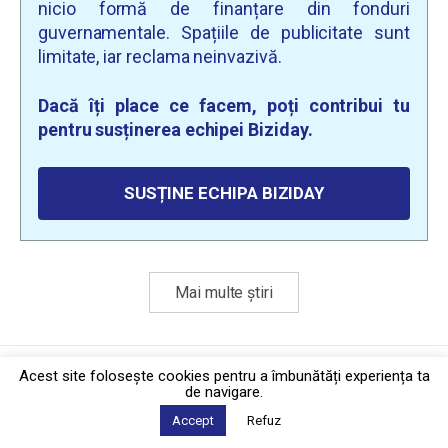
nicio formă de finanțare din fonduri
guvernamentale. Spațiile de publicitate sunt
limitate, iar reclama neinvazivă.
Dacă îți place ce facem, poți contribui tu
pentru susținerea echipei Biziday.
SUSȚINE ECHIPA BIZIDAY
Mai multe știri
Politica de confidențialitate
·
Contact
Acest site foloseşte cookies pentru a îmbunătăți experiența ta
2026 © Biziday
de navigare.
Accept
Refuz