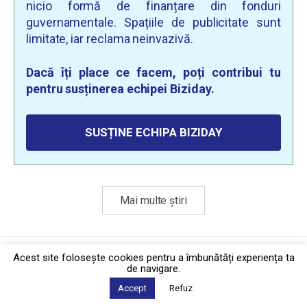
nicio formă de finanțare din fonduri
guvernamentale. Spațiile de publicitate sunt
limitate, iar reclama neinvazivă.
Dacă îți place ce facem, poți contribui tu
pentru susținerea echipei Biziday.
SUSȚINE ECHIPA BIZIDAY
Mai multe știri
Politica de confidențialitate
·
Contact
Acest site foloseşte cookies pentru a îmbunătăți experiența ta
2026 © Biziday
de navigare.
Accept
Refuz