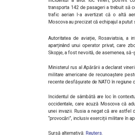
Incidentul a avut loc vineri, potrivit
transporta 142 de pasageri a trebuit să 
trafic aerian l-a avertizat că o altă ae
Moscova au precizat că echipajul a putut s
Autoritatea de aviație, Rosaviatsia, a 
aparținând unui operator privat, care z
Skopje, a fost nevoită, de asemenea, să-și
Ministerul rus al Apărării a declarat vin
militare americane de recunoaștere pes
recente desfășurate de NATO în regiune cr
Incidentul de sâmbătă are loc în contextul
occidentale, care acuză Moscova că adun
unei invazii. Rusia a negat că are astfel 
“provocări”, inclusiv exerciții militare în a
Sursă alternativă:
Reuters
.