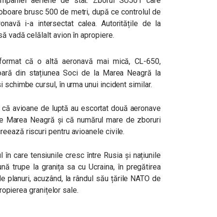
 companiei aeriene de stat. Zborul SU501 care
coboare brusc 500 de metri, după ce controlul de
ronavă i-a intersectat calea. Autoritățile de la
ă vadă celălalt avion în apropiere.
informat că o altă aeronavă mai mică, CL-650,
boară din stațiunea Soci de la Marea Neagră la
 schimbe cursul, în urma unui incident similar.
eri că avioane de luptă au escortat două aeronave
te Marea Neagră și că numărul mare de zboruri
eează riscuri pentru avioanele civile.
 în care tensiunile cresc între Rusia și națiunile
ă trupe la granița sa cu Ucraina, în pregătirea
de planuri, acuzând, la rândul său țările NATO de
propierea granițelor sale.