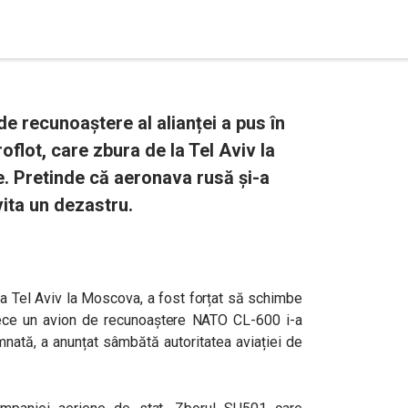
 recunoaștere al alianței a pus în
oflot, care zbura de la Tel Aviv la
 Pretinde că aeronava rusă și-a
vita un dezastru.
 la Tel Aviv la Moscova, a fost forțat să schimbe
rece un avion de recunoaștere NATO CL-600 i-a
mnată, a anunțat sâmbătă autoritatea aviației de