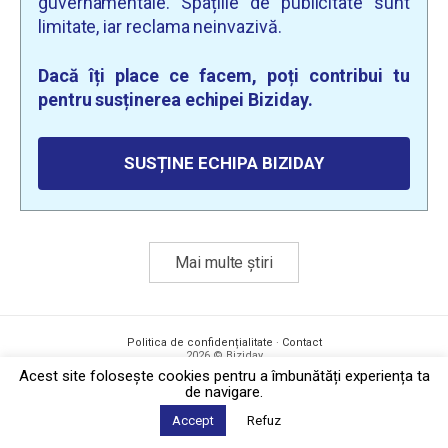
guvernamentale. Spațiile de publicitate sunt
limitate, iar reclama neinvazivă.
Dacă îți place ce facem, poți contribui tu
pentru susținerea echipei Biziday.
SUSȚINE ECHIPA BIZIDAY
Mai multe știri
Politica de confidențialitate
·
Contact
2026 © Biziday
Acest site foloseşte cookies pentru a îmbunătăți experiența ta
de navigare.
Accept
Refuz