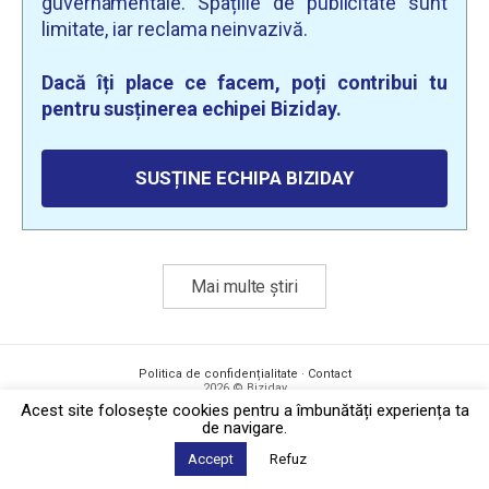
guvernamentale. Spațiile de publicitate sunt
limitate, iar reclama neinvazivă.
Dacă îți place ce facem, poți contribui tu
pentru susținerea echipei Biziday.
SUSȚINE ECHIPA BIZIDAY
Mai multe știri
Politica de confidențialitate
·
Contact
2026 © Biziday
Acest site foloseşte cookies pentru a îmbunătăți experiența ta
de navigare.
Accept
Refuz