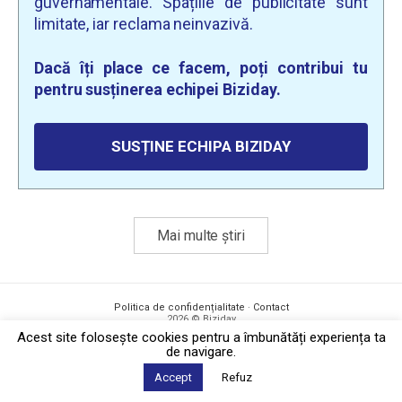
guvernamentale. Spațiile de publicitate sunt
limitate, iar reclama neinvazivă.
Dacă îți place ce facem, poți contribui tu
pentru susținerea echipei Biziday.
SUSȚINE ECHIPA BIZIDAY
Mai multe știri
Politica de confidențialitate
·
Contact
2026 © Biziday
Acest site foloseşte cookies pentru a îmbunătăți experiența ta
de navigare.
Accept
Refuz