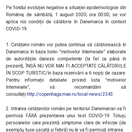
Pe fondul evoluției negative a situației epidemiologice din
România, de sâmbătă, 1 august 2020, ora 00:00, se vor
aplica noi condiții de călătorie în Danemarca în context
COVID-19.
1. Cetățenii români vor putea continua să călătorească în
Danemarca în baza listei ”motivelor întemeiate” elaborate
de autoritățile daneze competente (la fel ca până în
prezent), ÎNSĂ NU VOR MAI FI ACCEPTATE CĂLĂTORIILE
ÎN SCOP TURISTIC/în baza rezervării a 6 nopți de cazare.
Pentru informații detaliate privind lista ”motivelor
întemeiate”, vă recomandăm să
consultați
http://copenhaga.mae.ro/local-news/2343.
2. Intrarea cetățenilor români pe teritoriul Danemarcei va fi
permisă FĂRĂ prezentarea unui test COVID-19. Totuși,
persoanelor care prezintă simptome clare de infecție (de
exemplu, tuse uscată și febră) nu le va fi permisă intrarea.