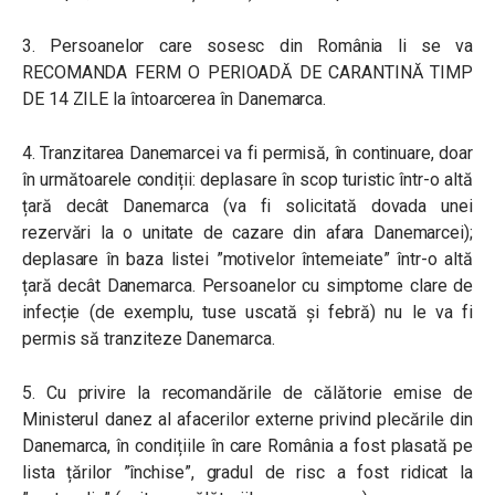
3. Persoanelor care sosesc din România li se va
RECOMANDA FERM O PERIOADĂ DE CARANTINĂ TIMP
DE 14 ZILE la întoarcerea în Danemarca.
4. Tranzitarea Danemarcei va fi permisă, în continuare, doar
în următoarele condiții: deplasare în scop turistic într-o altă
țară decât Danemarca (va fi solicitată dovada unei
rezervări la o unitate de cazare din afara Danemarcei);
deplasare în baza listei ”motivelor întemeiate” într-o altă
țară decât Danemarca. Persoanelor cu simptome clare de
infecție (de exemplu, tuse uscată și febră) nu le va fi
permis să tranziteze Danemarca.
5. Cu privire la recomandările de călătorie emise de
Ministerul danez al afacerilor externe privind plecările din
Danemarca, în condițiile în care România a fost plasată pe
lista țărilor ”închise”, gradul de risc a fost ridicat la