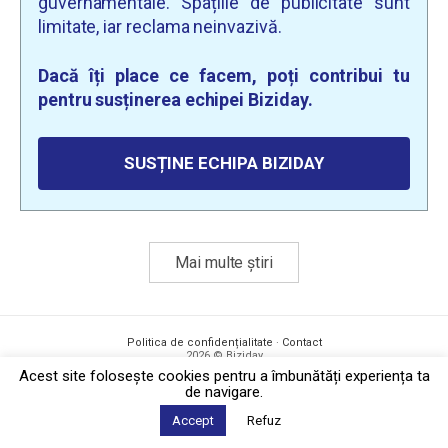
guvernamentale. Spațiile de publicitate sunt
limitate, iar reclama neinvazivă.
Dacă îți place ce facem, poți contribui tu
pentru susținerea echipei Biziday.
SUSȚINE ECHIPA BIZIDAY
Mai multe știri
Politica de confidențialitate
·
Contact
2026 © Biziday
Acest site foloseşte cookies pentru a îmbunătăți experiența ta
de navigare.
Accept
Refuz