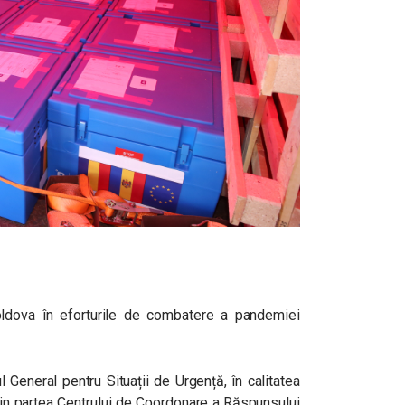
 Moldova în eforturile de combatere a pandemiei
 General pentru Situații de Urgență, în calitatea
 din partea Centrului de Coordonare a Răspunsului