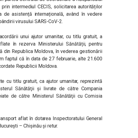
rin intermediul CECIS, solicitarea autorităților
 de asistență internațională, având în vedere
pândirii virusului SARS-CoV-2.
rdării unui ajutor umanitar, cu titlu gratuit, a
ate în rezerva Ministerului Sănătății, pentru
ă din Republica Moldova, în vederea gestionării
 faptul că în data de 27 februarie, alte 21.600
cordate Republicii Moldova.
cu titlu gratuit, ca ajutor umanitar, reprezintă
terul Sănătăţii şi livrate de către Compania
eiate de către Ministerul Sănătăţii cu Comisia
ansport aflat în dotarea Inspectoratului General
ucurești – Chișinău și retur.