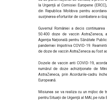
la Urgență al Comisiei Europene (ERCC), p
din Republica Moldova pentru acordarea
susținerea eforturilor de combatere a răs
Guvernul României a decis continuarea aco
50.400 doze de vaccin AstraZeneca, afl
Agenţia Națională pentru Sănătate Public
pandemiei împotriva COVID-19. Reamintim
de doze de vaccin AstraZeneca au fost a
Dozele de vaccin anti COVID-19, acordate 
numărul de doze achiziţionate de Minis
AstraZeneca, prin Acordurile-cadru înch
Europeană.
Misiunea se va realiza cu un mijloc de tr
pentru Situații de Urgență al MAI, pe ruta B