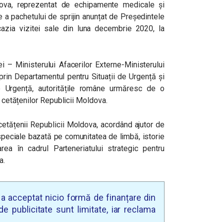
ldova, reprezentat de echipamente medicale și
e a pachetului de sprijin anunțat de Președintele
azia vizitei sale din luna decembrie 2020, la
i – Ministerului Afacerilor Externe-Ministerului
 prin Departamentul pentru Situații de Urgență și
de Urgență, autoritățile române urmăresc de o
t cetățenilor Republicii Moldova.
cetățenii Republicii Moldova, acordând ajutor de
ei speciale bazată pe comunitatea de limbă, istorie
ea în cadrul Parteneriatului strategic pentru
a.
u a acceptat nicio formă de finanțare din
e publicitate sunt limitate, iar reclama