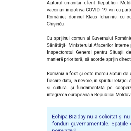
Ajutorul umanitar oferit Republicii Mo
vaccinuri împotriva COVID-19, vin ca part
României, domnul Klaus Iohannis, cu oc
Chișinău.
Cu sprijinul comun al Guvernului Românie
Sănătății- Ministerului Afacerilor Interne
Inspectoratul General pentru Situații 
manieră prioritară, să acorde sprijin direc
România a fost și este mereu alături de 
fiecare dată, la nevoie, în spiritul relați
și cultură, și fundamentată pe cooperar
integrarea europeană a Republicii Moldov
Echipa Biziday nu a solicitat și n
fonduri guvernamentale. Spațiile d
neinvazivă.