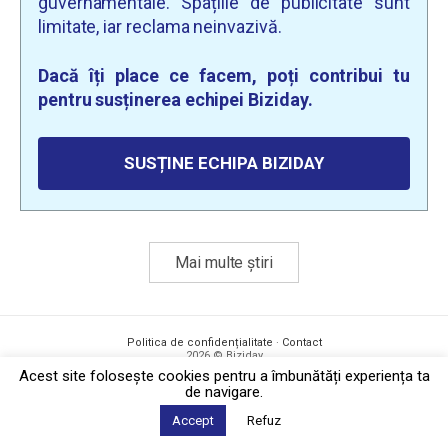
guvernamentale. Spațiile de publicitate sunt
limitate, iar reclama neinvazivă.
Dacă îți place ce facem, poți contribui tu
pentru susținerea echipei Biziday.
SUSȚINE ECHIPA BIZIDAY
Mai multe știri
Politica de confidențialitate
·
Contact
2026 © Biziday
Acest site foloseşte cookies pentru a îmbunătăți experiența ta
de navigare.
Accept
Refuz