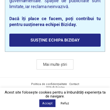
guvernamentale. Spațiile de publicitate sunt
limitate, iar reclama neinvazivă.
Dacă îți place ce facem, poți contribui tu
pentru susținerea echipei Biziday.
SUSȚINE ECHIPA BIZIDAY
Mai multe știri
Politica de confidențialitate
·
Contact
2026 © Biziday
Acest site foloseşte cookies pentru a îmbunătăți experiența ta
de navigare.
Accept
Refuz