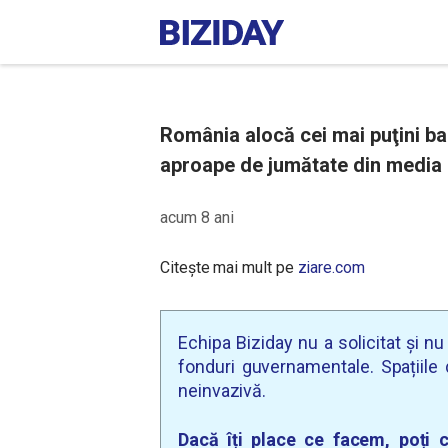
România alocă cei mai puţini ban
aproape de jumătate din media U
acum 8 ani
Citește mai mult pe
ziare.com
Echipa Biziday nu a solicitat și n
fonduri guvernamentale. Spațiile d
neinvazivă.
Dacă îți place ce facem, poți c