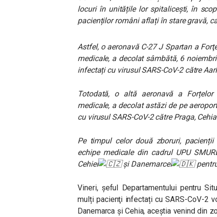
locuri în unitățile lor spitalicești, în sc
pacienților români aflați în stare gravă, 
Astfel, o aeronavă C-27 J Spartan a Forţ
medicale, a decolat sâmbătă, 6 noiembrie
infectați cu virusul SARS-CoV-2 către Aa
Totodată, o altă aeronavă a Forțelor
medicale, a decolat astăzi de pe aeroportu
cu virusul SARS-CoV-2 către Praga, Cehia
Pe timpul celor două zboruri, pacienții
echipe medicale din cadrul UPU SMU
Cehiei
și Danemarcei
pentru
Vineri, șeful Departamentului pentru Sit
mulți pacienţi infectați cu SARS-CoV-2 vor
Danemarca și Cehia, aceștia venind din zo