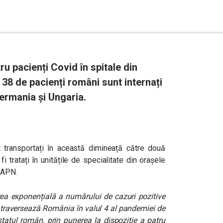
u pacienți Covid în spitale din
 38 de pacienți români sunt internați
Germania și Ungaria.
 transportați în această dimineață către două
i tratați în unitățile de specialitate din orașele
MAPN.
erea exponențială a numărului de cazuri pozitive
o traversează România în valul 4 al pandemiei de
tatul român, prin punerea la dispoziție a patru