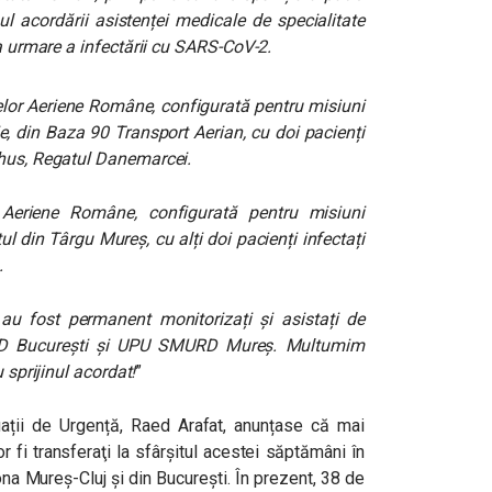
opul acordării asistenței medicale de specialitate
ca urmare a infectării cu SARS-CoV-2.
elor Aeriene Române, configurată pentru misiuni
, din Baza 90 Transport Aerian, cu doi pacienți
rhus, Regatul Danemarcei.
 Aeriene Române, configurată pentru misiuni
l din Târgu Mureș, cu alți doi pacienți infectați
.
 au fost permanent monitorizați și asistați de
RD București și UPU SMURD Mureș. Multumim
 sprijinul acordat!
”
uații de Urgență, Raed Arafat, anunțase
că mai
 fi transferaţi la sfârșitul acestei săptămâni în
na Mureș-Cluj și din București. În prezent, 38 de