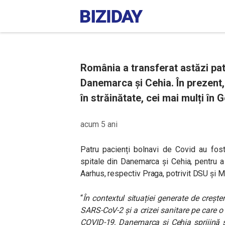
România a transferat astăzi patr
Danemarca și Cehia. În prezent,
în străinătate, cei mai mulți în 
acum 5 ani
Patru pacienți bolnavi de Covid au fost
spitale din Danemarca și Cehia, pentru a f
Aarhus, respectiv Praga, potrivit DSU și 
“
În contextul situației generate de creșt
SARS-CoV-2 și a crizei sanitare pe care 
COVID-19, Danemarca și Cehia sprijină s