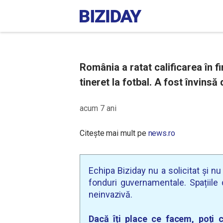
România a ratat calificarea în 
tineret la fotbal. A fost învins
acum 7 ani
Citește mai mult pe
news.ro
Echipa Biziday nu a solicitat și n
fonduri guvernamentale. Spațiile d
neinvazivă.
Dacă îți place ce facem, poți c