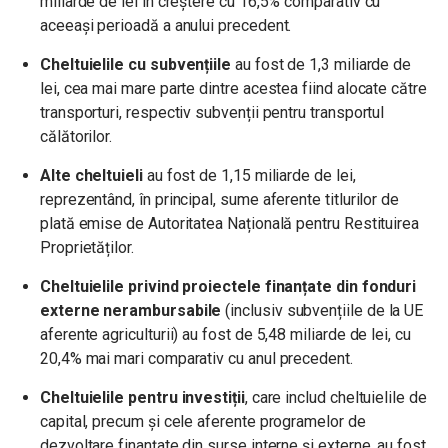
miliarde de lei în creștere cu 16,5% comparativ cu
aceeași perioadă a anului precedent.
Cheltuielile cu subvențiile
au fost de 1,3 miliarde de
lei, cea mai mare parte dintre acestea fiind alocate către
transporturi, respectiv subvenții pentru transportul
călătorilor.
Alte cheltuieli
au fost de 1,15 miliarde de lei,
reprezentând, în principal, sume aferente titlurilor de
plată emise de Autoritatea Națională pentru Restituirea
Proprietăților.
Cheltuielile privind proiectele finanțate din fonduri
externe nerambursabile
(inclusiv subvențiile de la UE
aferente agriculturii) au fost de 5,48 miliarde de lei, cu
20,4% mai mari comparativ cu anul precedent.
Cheltuielile pentru investiții
, care includ cheltuielile de
capital, precum și cele aferente programelor de
dezvoltare finanțate din surse interne și externe, au fost