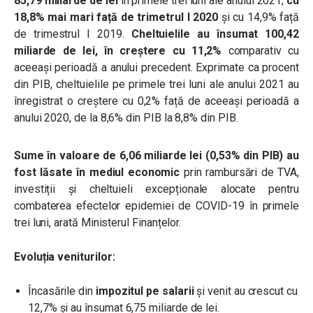
85,79 miliarde de lei
în primele trei luni ale anului 2021,
cu
18,8% mai mari față de trimetrul I 2020
și cu 14,9% față
de trimestrul I 2019.
Cheltuielile au însumat 100,42
miliarde de lei, în creștere cu 11,2%
comparativ cu
aceeași perioadă a anului precedent. Exprimate ca procent
din PIB, cheltuielile pe primele trei luni ale anului 2021 au
înregistrat o creștere cu 0,2% față de aceeași perioadă a
anului 2020, de la 8,6% din PIB la 8,8% din PIB.
Sume în valoare de 6,06 miliarde lei (0,53% din PIB) au
fost lăsate în mediul economic
prin rambursări de TVA,
investiții și cheltuieli excepționale alocate pentru
combaterea efectelor epidemiei de COVID-19 în primele
trei luni, arată Ministerul Finanțelor.
Evoluția veniturilor:
Încasările din
impozitul pe salarii
și venit au crescut cu
12,7% și au însumat 6,75 miliarde de lei.