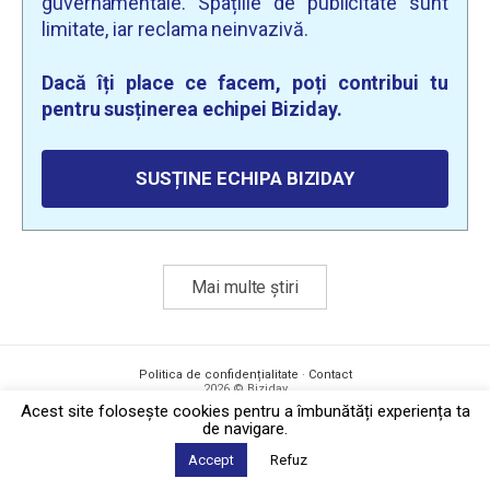
guvernamentale. Spațiile de publicitate sunt
limitate, iar reclama neinvazivă.
Dacă îți place ce facem, poți contribui tu
pentru susținerea echipei Biziday.
SUSȚINE ECHIPA BIZIDAY
Mai multe știri
Politica de confidențialitate
·
Contact
2026 © Biziday
Acest site foloseşte cookies pentru a îmbunătăți experiența ta
de navigare.
Accept
Refuz