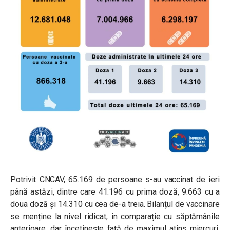
Potrivit CNCAV, 65.169 de persoane s-au vaccinat de ieri
până astăzi, dintre care 41.196 cu prima doză, 9.663 cu a
doua doză și 14.310 cu cea de-a treia. Bilanțul de vaccinare
se menține la nivel ridicat, în comparație cu săptămânile
anterioare, dar încetinește față de maximul atins miercuri,