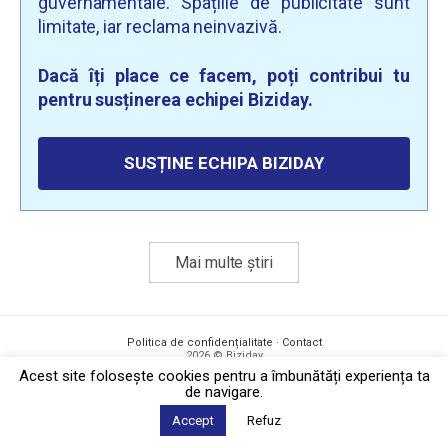
guvernamentale. Spațiile de publicitate sunt
limitate, iar reclama neinvazivă.
Dacă îți place ce facem, poți contribui tu
pentru susținerea echipei Biziday.
SUSȚINE ECHIPA BIZIDAY
Mai multe știri
Politica de confidențialitate
·
Contact
2026 © Biziday
Acest site foloseşte cookies pentru a îmbunătăți experiența ta
de navigare.
Accept
Refuz