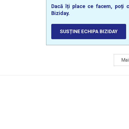
Dacă îți place ce facem, poți c
Biziday.
SUSȚINE ECHIPA BIZIDAY
Mai 