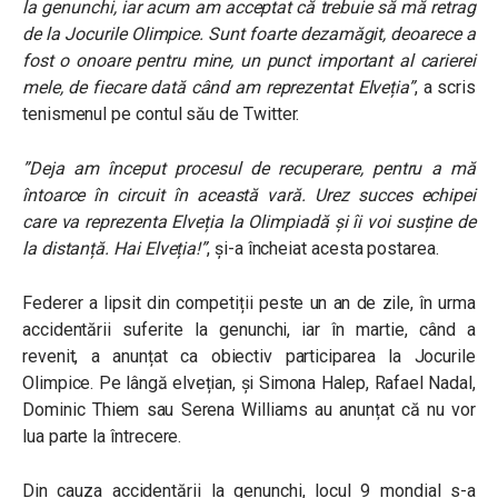
la genunchi, iar acum am acceptat că trebuie să mă retrag
de la Jocurile Olimpice. Sunt foarte dezamăgit, deoarece a
fost o onoare pentru mine, un punct important al carierei
mele, de fiecare dată când am reprezentat Elveția”
,
a scris
tenismenul pe contul său de Twitter.
”Deja am început procesul de recuperare, pentru a mă
întoarce în circuit în această vară. Urez succes echipei
care va reprezenta Elveția la Olimpiadă și îi voi susține de
la distanță. Hai Elveția!”
,
și-a încheiat acesta postarea.
Federer a lipsit din competiții peste un an de zile, în urma
accidentării suferite la genunchi, iar în martie, când a
revenit, a anunțat ca obiectiv participarea la Jocurile
Olimpice. Pe lângă elvețian, și Simona Halep, Rafael Nadal,
Dominic Thiem sau Serena Williams au anunțat că nu vor
lua parte la întrecere.
Din cauza accidentării la genunchi, locul 9 mondial s-a