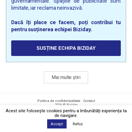
guvernamentale. Spațiile de publicitate sunt
limitate, iar reclama neinvazivă.
Dacă îți place ce facem, poți contribui tu
pentru susținerea echipei Biziday.
SUSȚINE ECHIPA BIZIDAY
Mai multe știri
Politica de confidențialitate
·
Contact
2026 © Biziday
Acest site foloseşte cookies pentru a îmbunătăți experiența ta
de navigare.
Accept
Refuz