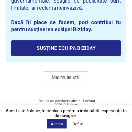
guvernamentale. Spațiile de publicitate sunt
limitate, iar reclama neinvazivă.
Dacă îți place ce facem, poți contribui tu
pentru susținerea echipei Biziday.
SUSȚINE ECHIPA BIZIDAY
Mai multe știri
Politica de confidențialitate
·
Contact
2026 © Biziday
Acest site foloseşte cookies pentru a îmbunătăți experiența ta
de navigare.
Accept
Refuz