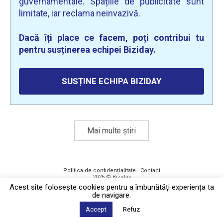
guvernamentale. Spațiile de publicitate sunt
limitate, iar reclama neinvazivă.
Dacă îți place ce facem, poți contribui tu
pentru susținerea echipei Biziday.
SUSȚINE ECHIPA BIZIDAY
Mai multe știri
Politica de confidențialitate
·
Contact
2026 © Biziday
Acest site foloseşte cookies pentru a îmbunătăți experiența ta
de navigare.
Accept
Refuz