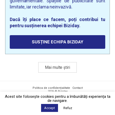
guvernamentale. Spațiile de publicitate sunt
limitate, iar reclama neinvazivă.
Dacă îți place ce facem, poți contribui tu
pentru susținerea echipei Biziday.
SUSȚINE ECHIPA BIZIDAY
Mai multe știri
Politica de confidențialitate
·
Contact
2026 © Biziday
Acest site foloseşte cookies pentru a îmbunătăți experiența ta
de navigare.
Accept
Refuz