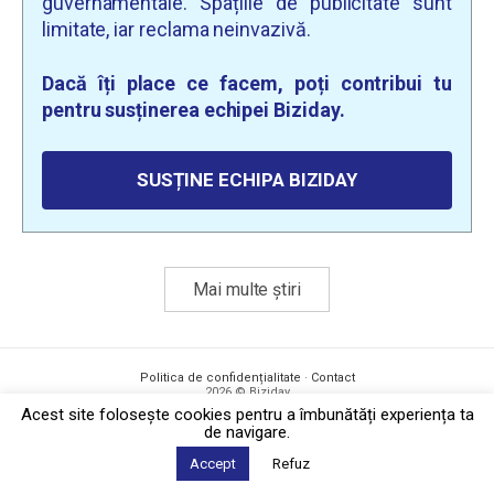
guvernamentale. Spațiile de publicitate sunt
limitate, iar reclama neinvazivă.
Dacă îți place ce facem, poți contribui tu
pentru susținerea echipei Biziday.
SUSȚINE ECHIPA BIZIDAY
Mai multe știri
Politica de confidențialitate
·
Contact
2026 © Biziday
Acest site foloseşte cookies pentru a îmbunătăți experiența ta
de navigare.
Accept
Refuz