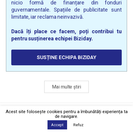
nicio formă de finanțare din fonduri
guvernamentale. Spațiile de publicitate sunt
limitate, iar reclama neinvazivă.
Dacă îți place ce facem, poți contribui tu
pentru susținerea echipei Biziday.
SUSȚINE ECHIPA BIZIDAY
Mai multe știri
Politica de confidențialitate
·
Contact
Acest site foloseşte cookies pentru a îmbunătăți experiența ta
2026 © Biziday
de navigare.
Accept
Refuz