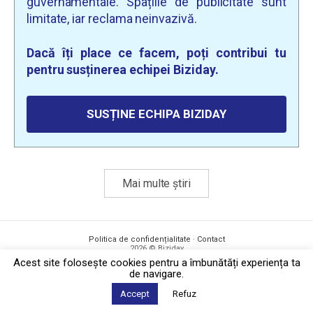
guvernamentale. Spațiile de publicitate sunt
limitate, iar reclama neinvazivă.
Dacă îți place ce facem, poți contribui tu
pentru susținerea echipei Biziday.
SUSȚINE ECHIPA BIZIDAY
Mai multe știri
Politica de confidențialitate
·
Contact
2026 © Biziday
Acest site foloseşte cookies pentru a îmbunătăți experiența ta
de navigare.
Accept
Refuz