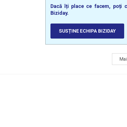
Dacă îți place ce facem, poți c
Biziday.
SUSȚINE ECHIPA BIZIDAY
Mai 