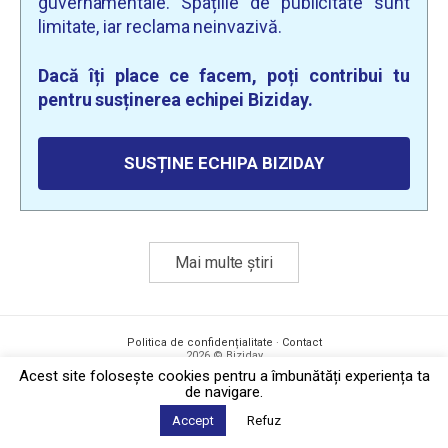
guvernamentale. Spațiile de publicitate sunt
limitate, iar reclama neinvazivă.
Dacă îți place ce facem, poți contribui tu
pentru susținerea echipei Biziday.
SUSȚINE ECHIPA BIZIDAY
Mai multe știri
Politica de confidențialitate
·
Contact
2026 © Biziday
Acest site foloseşte cookies pentru a îmbunătăți experiența ta
de navigare.
Accept
Refuz