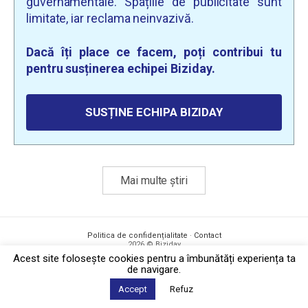
guvernamentale. Spațiile de publicitate sunt
limitate, iar reclama neinvazivă.
Dacă îți place ce facem, poți contribui tu
pentru susținerea echipei Biziday.
SUSȚINE ECHIPA BIZIDAY
Mai multe știri
Politica de confidențialitate
·
Contact
2026 © Biziday
Acest site foloseşte cookies pentru a îmbunătăți experiența ta
de navigare.
Accept
Refuz