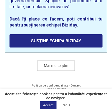
guvernamentale. Spațiile de publicitate sunt
limitate, iar reclama neinvazivă.
Dacă îți place ce facem, poți contribui tu
pentru susținerea echipei Biziday.
SUSȚINE ECHIPA BIZIDAY
Mai multe știri
Politica de confidențialitate
·
Contact
2026 © Biziday
Acest site foloseşte cookies pentru a îmbunătăți experiența ta
de navigare.
Accept
Refuz