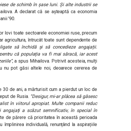
ese de schimb în șase luni. Și alte industrii se
ailova. A declarat că se așteaptă ca economia
anii ’90.
or lovi toate sectoarele economiei ruse, precum
iar agricultura, întrucât toate sunt dependente de
ligate să închidă și să concedieze angajații.
 pentru că populația va fi mai săracă, iar acest
eriile
“
, a spus Mihailova. Potrivit acesteia, mulți
au nu pot găsi altele noi, deoarece cererea de
e 30 de ani, a mărturisit cum a pierdut un loc de
ceput de Rusia.
“
Desigur, mi-ar plăcea să găsesc
alist în viitorul apropiat. Multe companii reduc
i angajați a scăzut semnificativ, în special în
e de părere că prioritatea în această perioada
 împlinirea individuală, renunțând la aspirațiile