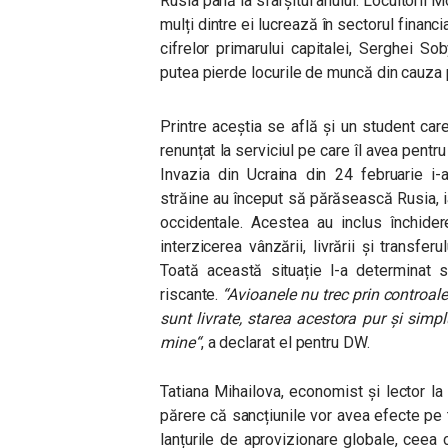
Rusia până la sfârșitul anului. Locuitorii
mulți dintre ei lucrează în sectorul financia
cifrelor primarului capitalei, Serghei S
putea pierde locurile de muncă din cauza p
Printre aceștia se află și un student car
renunțat la serviciul pe care îl avea pentr
Invazia din Ucraina din 24 februarie i-a
străine au început să părăsească Rusia, ia
occidentale. Acestea au inclus închider
interzicerea vânzării, livrării și transf
Toată această situație l-a determinat să
riscante.
“
Avioanele nu trec prin controale
sunt livrate, starea acestora pur și simp
mine
“
, a declarat el pentru DW.
Tatiana Mihailova, economist și lector 
părere că sancțiunile vor avea efecte pe 
lanțurile de aprovizionare globale, ceea