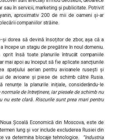
 Moscovei sunt afectați în mod deosebit, deoarece
r sau în servicii, marketing și publicitate. Potrivit
obyanin, aproximativ 200 de mii de oameni și-ar
lecării companiilor străine.
e-și dorea să devină însoțitor de zbor, așa că a
u a începe un stagiu de pregătire în noul domeniu.
 oprit însă toate planurile întrucât companiile
r mai apoi au început să fie aplicate sancțiunile
ea spațiului aerian pentru avioanele rusești și
erului de avioane și piese de schimb către Rusia.
 renunțe la planurile inițiale, considerându-le
 normale de întreținere, iar piesele de schimb nu
lu nu este clară. Riscurile sunt prea mari pentru
la Noua Școală Economică din Moscova, este de
termen lung și vor include excluderea Rusiei din
 ce va determina blocaje tehnologice.
“
Industria