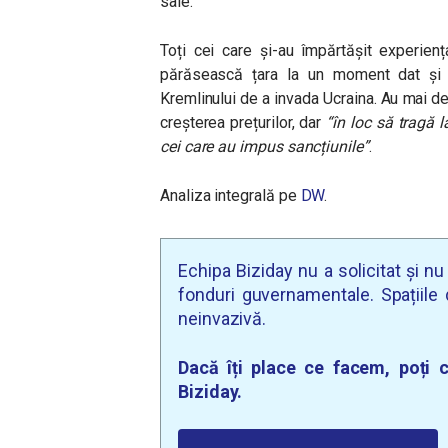
sale.
Toți cei care și-au împărtășit experien
părăsească țara la un moment dat și 
Kremlinului de a invada Ucraina. Au mai d
creșterea prețurilor, dar
“
în loc să tragă 
cei care au impus sancțiunile
”
.
Analiza integrală pe
DW
.
Echipa Biziday nu a solicitat și n
fonduri guvernamentale. Spațiile d
neinvazivă.
Dacă îți place ce facem, poți c
Biziday.