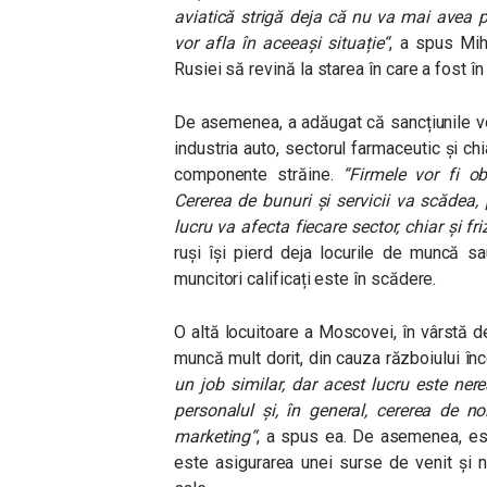
aviatică strigă deja că nu va mai avea pi
vor afla în aceeași situație
“
, a spus Mih
Rusiei să revină la starea în care a fost în 
De asemenea, a adăugat că sancțiunile v
industria auto, sectorul farmaceutic și ch
componente străine.
“
Firmele vor fi ob
Cererea de bunuri și servicii va scădea,
lucru va afecta fiecare sector, chiar și friz
ruși își pierd deja locurile de muncă s
muncitori calificați este în scădere.
O altă locuitoare a Moscovei, în vârstă d
muncă mult dorit, din cauza războiului în
un job similar, dar acest lucru este nere
personalul și, în general, cererea de no
marketing
“
, a spus ea. De asemenea, est
este asigurarea unei surse de venit și nu