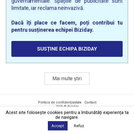
guvernamentale. Spațiile de publicitate sunt
limitate, iar reclama neinvazivă.
Dacă îți place ce facem, poți contribui tu
pentru susținerea echipei Biziday.
SUSȚINE ECHIPA BIZIDAY
Mai multe știri
Politica de confidențialitate
·
Contact
2026 © Biziday
Acest site foloseşte cookies pentru a îmbunătăți experiența ta
de navigare.
Accept
Refuz