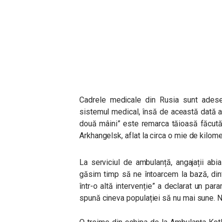
Cadrele medicale din Rusia sunt adesea
sistemul medical, însă de această dată 
două mâini” este remarca tăioasă făcută
Arkhangelsk, aflat la circa o mie de kilo
La serviciul de ambulanță, angajații a
găsim timp să ne întoarcem la bază, di
într-o altă intervenție” a declarat un pa
spună cineva populației să nu mai sune. N