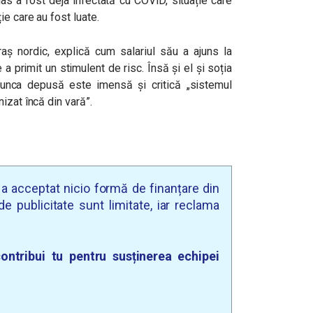
as a fost deja infectată cu COVID, situație care
e care au fost luate.
raș nordic, explică cum salariul său a ajuns la
a primit un stimulent de risc. Însă și el și soția
unca depusă este imensă și critică „sistemul
izat încă din vară”.
u a acceptat nicio formă de finanțare din
e publicitate sunt limitate, iar reclama
ontribui tu pentru susținerea echipei