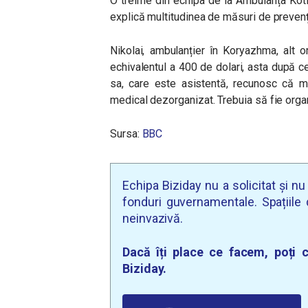
O treime din echipa de la Ambulanța Kotl
explică multitudinea de măsuri de prevenți
Nikolai, ambulanțier în Koryazhma, alt o
echivalentul a 400 de dolari, asta după ce 
sa, care este asistentă, recunosc că m
medical dezorganizat. Trebuia să fie organ
Sursa:
BBC
Echipa Biziday nu a solicitat și n
fonduri guvernamentale. Spațiile d
neinvazivă.
Dacă îți place ce facem, poți c
Biziday.