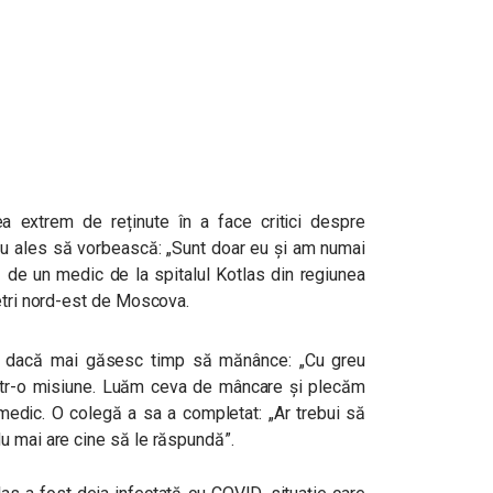
 extrem de reținute în a face critici despre
au ales să vorbească: „Sunt doar eu și am numai
 de un medic de la spitalul Kotlas din regiunea
metri nord-est de Moscova.
bia dacă mai găsesc timp să mănânce: „Cu greu
ntr-o misiune. Luăm ceva de mâncare și plecăm
ramedic. O colegă a sa a completat: „Ar trebui să
u mai are cine să le răspundă”.