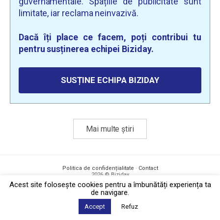
guvernamentale. Spațiile de publicitate sunt
limitate, iar reclama neinvazivă.
Dacă îți place ce facem, poți contribui tu
pentru susținerea echipei Biziday.
SUSȚINE ECHIPA BIZIDAY
Mai multe știri
Politica de confidențialitate
·
Contact
2026 © Biziday
Acest site foloseşte cookies pentru a îmbunătăți experiența ta
de navigare.
Accept
Refuz